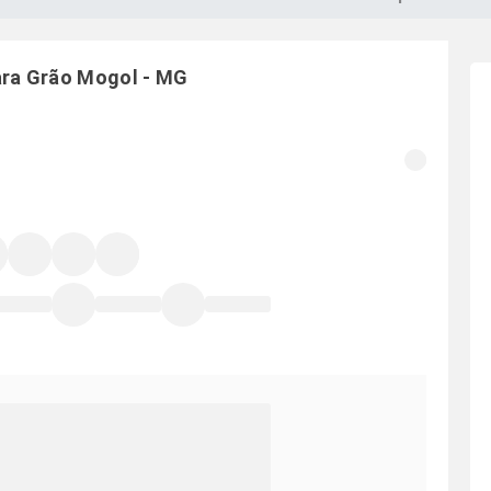
ara
Grão Mogol
-
MG