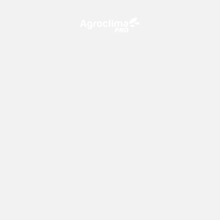
O Agroclima PRO é uma plataforma de agricultura digital,
que utiliza o conhecimento meteorológico a favor do
campo!
CONTATO
consultoria@climatempo.com.br
Siga-nos