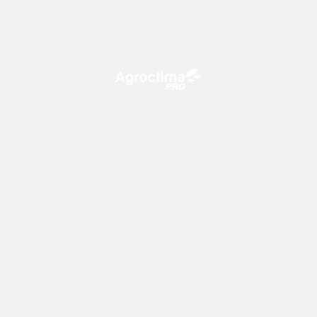
O Agroclima PRO é uma plataforma de agricultura digital,
que utiliza o conhecimento meteorológico a favor do
campo!
CONTATO
consultoria@climatempo.com.br
Siga-nos