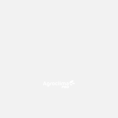
O Agroclima PRO é uma plataforma de agricultura digital,
que utiliza o conhecimento meteorológico a favor do
campo!