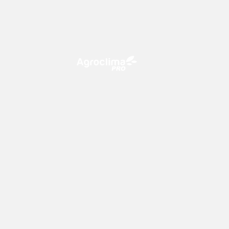
O Agroclima PRO é uma plataforma
de agricultura digital, que utiliza o
conhecimento meteorológico a
favor do campo!
Previsão
Mapas
15 dias
Temperatura