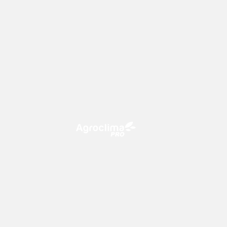
O Agroclima PRO é uma plataforma
de agricultura digital, que utiliza o
conhecimento meteorológico a
favor do campo!