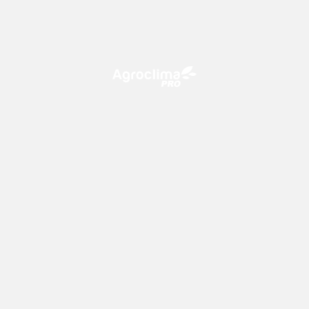
O Agroclima PRO é uma plataforma de agricultura digital,
que utiliza o conhecimento meteorológico a favor do
campo!
CONTATO
consultoria@climatempo.com.br
Siga-nos