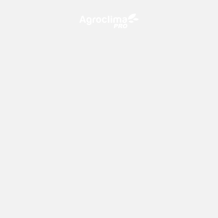
O Agroclima PRO é uma plataforma de agricultura digital,
que utiliza o conhecimento meteorológico a favor do
campo!
CONTATO
consultoria@climatempo.com.br
Siga-nos