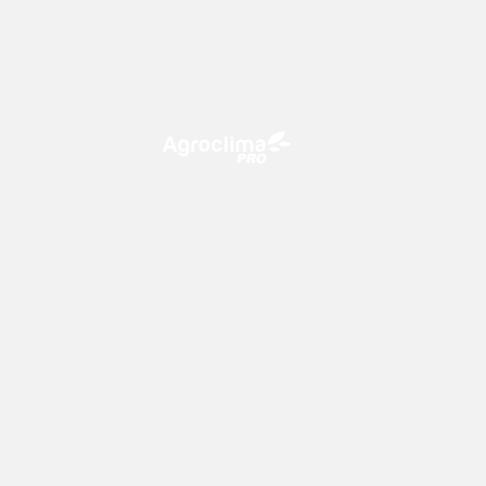
O Agroclima PRO é uma plataforma
de agricultura digital, que utiliza o
conhecimento meteorológico a
favor do campo!
Previsão
Mapas
15 dias
Temperatura