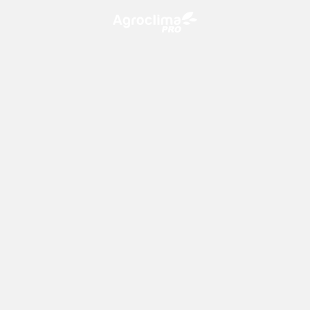
O Agroclima PRO é uma plataforma de agricultura digital,
que utiliza o conhecimento meteorológico a favor do
campo!
CONTATO
consultoria@climatempo.com.br
Siga-nos