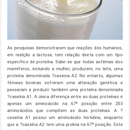
As pesquisas demonstraram que reações dos humanos,
em realção a lactose, tem relação direta com um tipo
específico de proteína. Sabe-se que todas asfêmas dos
mamíferos, incluindo a mulher, produzem, no leite, uma
proteína denominada ?caseina A2. No entanto, algumas
fêmeas bovinas sofreram uma alteração genética e
passaram a produzir também uma proteína denominada
?caseína A1. A única diferença entre as duas proteínas é
apenas um aminoácido na 67ª posição entre 203
aminoácidos que compõem as duas proteínas. A ?
caseína A1 possui um aminoácido histidina, enquanto
que a ?caseína A2 tem uma prolina na 67ª posição. Este