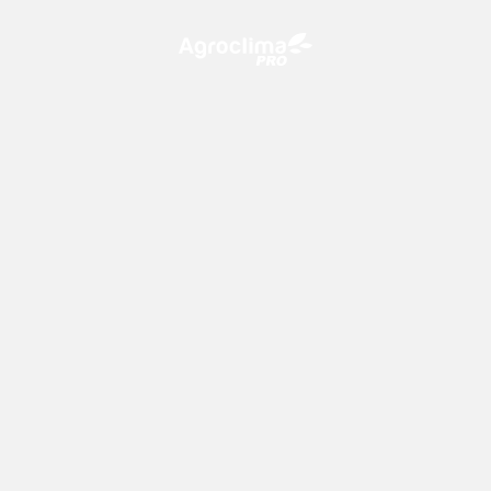
O Agroclima PRO é uma plataforma de agricultura digital,
que utiliza o conhecimento meteorológico a favor do
campo!
CONTATO
consultoria@climatempo.com.br
Siga-nos