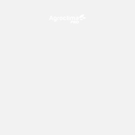
O Agroclima PRO é uma plataforma de agricultura digital,
que utiliza o conhecimento meteorológico a favor do
campo!
CONTATO
consultoria@climatempo.com.br
Siga-nos