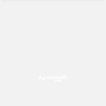
O Agroclima PRO é uma plataforma de agricultura digital,
que utiliza o conhecimento meteorológico a favor do
campo!