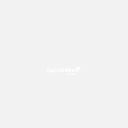
O Agroclima PRO é uma plataforma de agricultura digital,
que utiliza o conhecimento meteorológico a favor do
campo!
CONTATO
consultoria@climatempo.com.br