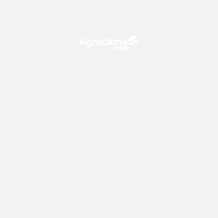
O Agroclima PRO é uma plataforma de agricultura digital,
que utiliza o conhecimento meteorológico a favor do
campo!
CONTATO
consultoria@climatempo.com.br
Siga-nos