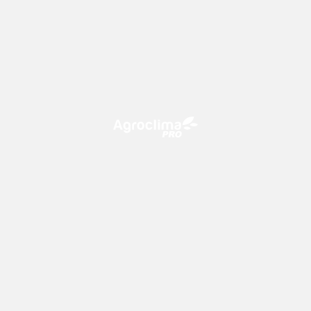
O Agroclima PRO é uma plataforma de agricultura digital,
que utiliza o conhecimento meteorológico a favor do
campo!
CONTATO
consultoria@climatempo.com.br