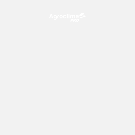
O Agroclima PRO é uma plataforma de agricultura digital,
que utiliza o conhecimento meteorológico a favor do
campo!
CONTATO
consultoria@climatempo.com.br
Siga-nos