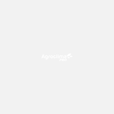
O Agroclima PRO é uma plataforma de agricultura digital,
que utiliza o conhecimento meteorológico a favor do
campo!
CONTATO
consultoria@climatempo.com.br