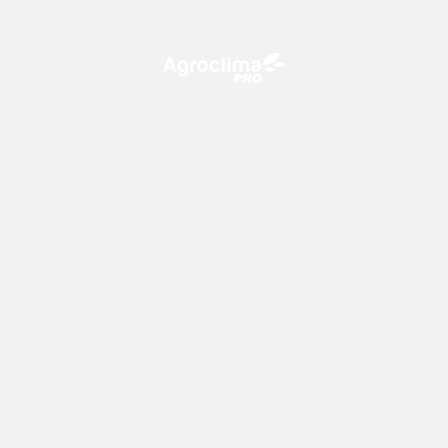
O Agroclima PRO é uma plataforma de agricultura digital,
que utiliza o conhecimento meteorológico a favor do
campo!
CONTATO
consultoria@climatempo.com.br
Siga-nos