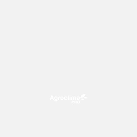
O Agroclima PRO é uma plataforma de agricultura digital,
que utiliza o conhecimento meteorológico a favor do
campo!