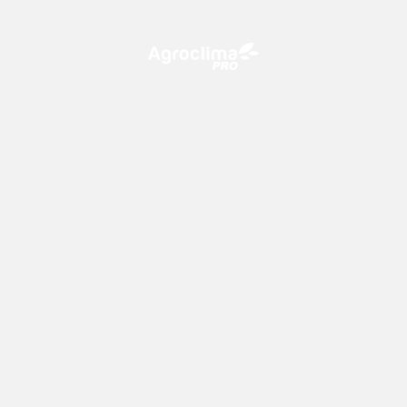
O Agroclima PRO é uma plataforma de agricultura digital,
que utiliza o conhecimento meteorológico a favor do
campo!
CONTATO
consultoria@climatempo.com.br
Siga-nos