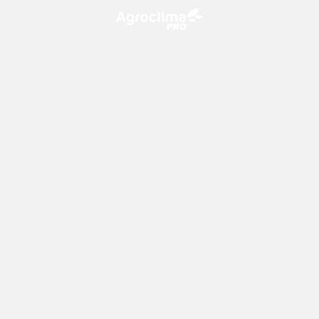
O Agroclima PRO é uma plataforma de agricultura digital,
que utiliza o conhecimento meteorológico a favor do
campo!
CONTATO
consultoria@climatempo.com.br
Siga-nos