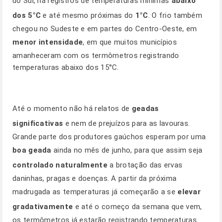
do Sul, há registros de temperaturas mínimas
abaixo
dos 5°C
e até mesmo próximas do
1°C
. O frio também
chegou no Sudeste e em partes do Centro-Oeste, em
menor intensidade
, em que muitos municípios
amanheceram com os termômetros registrando
temperaturas abaixo dos 15°C.
Até o momento não há relatos de
geadas
significativas
e nem de prejuízos para as lavouras.
Grande parte dos produtores gaúchos esperam por uma
boa geada
ainda no mês de junho, para que assim seja
controlado naturalmente
a brotação das ervas
daninhas, pragas e doenças. A partir da próxima
madrugada as temperaturas já começarão a se
elevar
gradativamente
e até o começo da semana que vem,
os termômetros já estarão registrando temperaturas