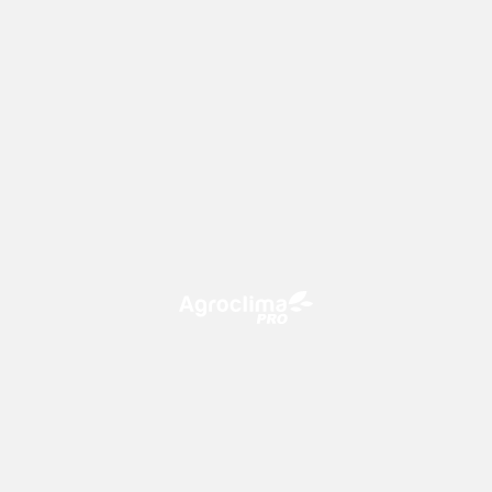
O Agroclima PRO é uma plataforma de agricultura digital,
que utiliza o conhecimento meteorológico a favor do
campo!
CONTATO