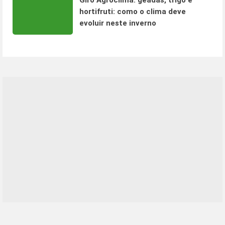
Giro Agroclima: geadas, trigo e
hortifruti: como o clima deve
evoluir neste inverno