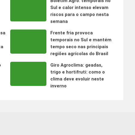
Boletim Agro: temporais no
s
Sul e calor intenso elevam
riscos para o campo nesta
semana
nsa
Frente fria provoca
temporais no Sul e mantém
ta
tempo seco nas principais
regiões agrícolas do Brasil
o
Giro Agroclima: geadas,
trigo e hortifruti: como o
clima deve evoluir neste
inverno