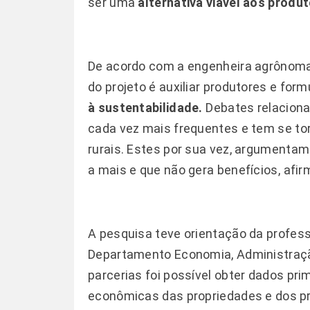
ser uma
alternativa viável aos produ
De acordo com a engenheira agrônoma e
do projeto é auxiliar produtores e for
à sustentabilidade.
Debates relacion
cada vez mais frequentes e tem se to
rurais. Estes por sua vez, argumentam
a mais e que não gera benefícios, afirm
A pesquis
a teve orientação da profess
Departamento Economia, Administração
parcerias foi possível obter dados pr
econômicas das propriedades e dos prod