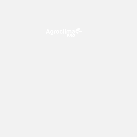
O Agroclima PRO é uma plataforma
de agricultura digital, que utiliza o
conhecimento meteorológico a
favor do campo!
Previsão
Mapas
15 dias
Temperatura
Boletim semanal Agro
Chuva