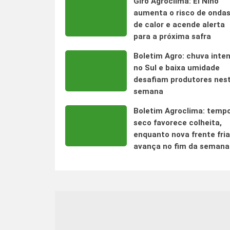
Giro Agroclima: El Niño
aumenta o risco de onda
de calor e acende alerta
para a próxima safra
Boletim Agro: chuva inte
no Sul e baixa umidade
desafiam produtores nes
semana
Boletim Agroclima: temp
seco favorece colheita,
enquanto nova frente fria
avança no fim da semana