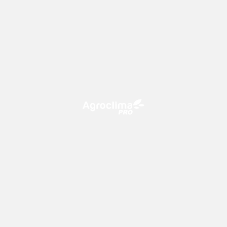
O Agroclima PRO é uma plataforma de agricultura digital,
que utiliza o conhecimento meteorológico a favor do
campo!
CONTATO
consultoria@climatempo.com.br