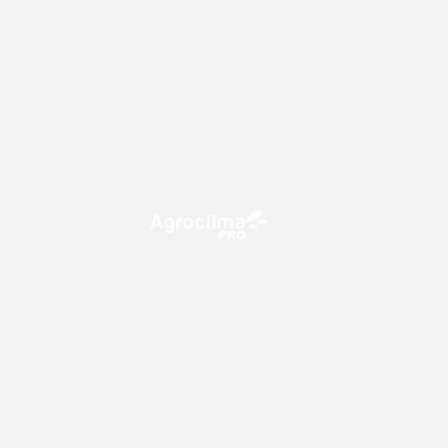
O Agroclima PRO é uma plataforma
de agricultura digital, que utiliza o
conhecimento meteorológico a
favor do campo!