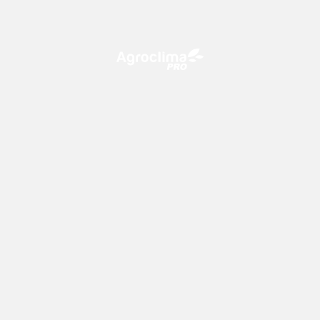
O Agroclima PRO é uma plataforma de agricultura digital,
que utiliza o conhecimento meteorológico a favor do
campo!
CONTATO
consultoria@climatempo.com.br
Siga-nos