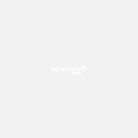
O Agroclima PRO é uma plataforma de agricultura digital,
que utiliza o conhecimento meteorológico a favor do
campo!
CONTATO
consultoria@climatempo.com.br