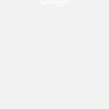
O Agroclima PRO é uma plataforma de agricultura digital,
que utiliza o conhecimento meteorológico a favor do
campo!
CONTATO
consultoria@climatempo.com.br
Siga-nos