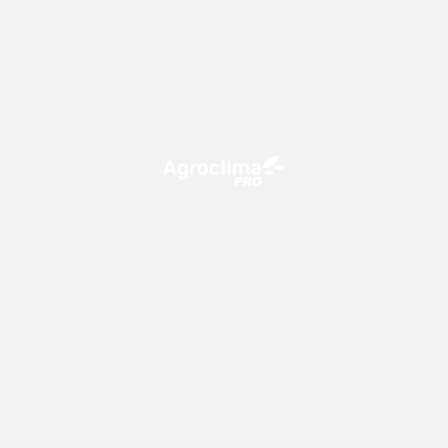
O Agroclima PRO é uma plataforma de agricultura digital,
que utiliza o conhecimento meteorológico a favor do
campo!
CONTATO
consultoria@climatempo.com.br
Siga-nos