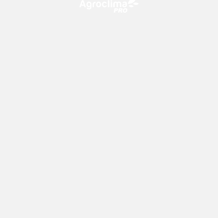
O Agroclima PRO é uma plataforma de agricultura digital,
que utiliza o conhecimento meteorológico a favor do
campo!
CONTATO
consultoria@climatempo.com.br
Siga-nos