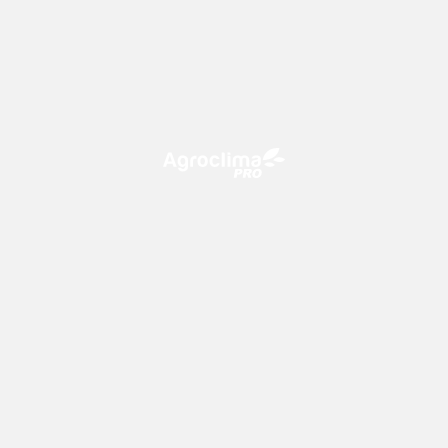
O Agroclima PRO é uma plataforma de agricultura digital,
que utiliza o conhecimento meteorológico a favor do
campo!
CONTATO
consultoria@climatempo.com.br
Siga-nos