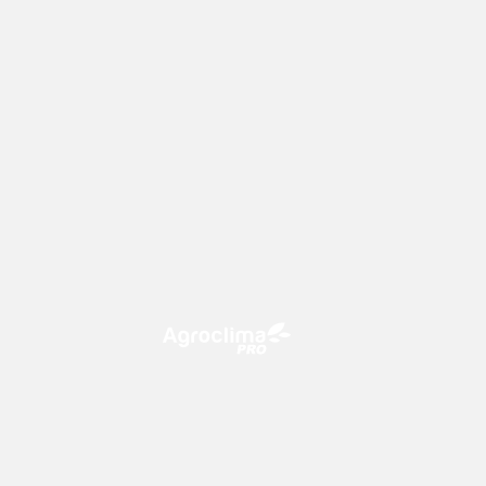
O Agroclima PRO é uma plataforma
de agricultura digital, que utiliza o
conhecimento meteorológico a
favor do campo!