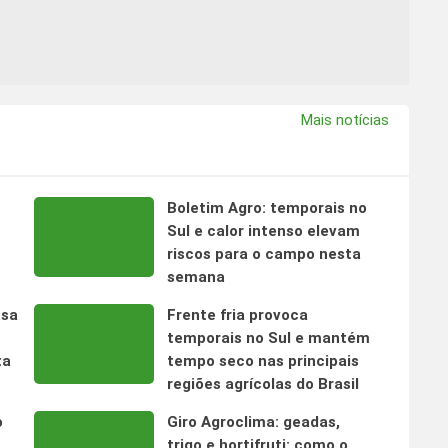
Mais notícias
Boletim Agro: temporais no
s
Sul e calor intenso elevam
riscos para o campo nesta
semana
nsa
Frente fria provoca
temporais no Sul e mantém
ta
tempo seco nas principais
regiões agrícolas do Brasil
o
Giro Agroclima: geadas,
trigo e hortifruti: como o