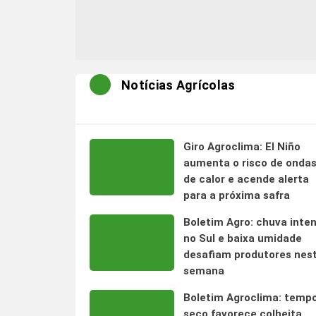
Notícias Agrícolas
Giro Agroclima: El Niño
aumenta o risco de onda
de calor e acende alerta
para a próxima safra
Boletim Agro: chuva inte
no Sul e baixa umidade
desafiam produtores nes
semana
Boletim Agroclima: temp
seco favorece colheita,