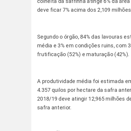
colheita da safrinha atinge 6% da área
deve ficar 7% acima dos 2,109 milhõe
Segundo o órgão, 84% das lavouras e
média e 3% em condições ruins, com 3%
frutificação (52%) e maturação (42%).
A produtividade média foi estimada em
4.357 quilos por hectare da safra ant
2018/19 deve atingir 12,965 milhões d
safra anterior.