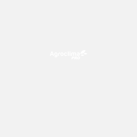
O Agroclima PRO é uma plataforma de agricultura digital,
que utiliza o conhecimento meteorológico a favor do
campo!
CONTATO
consultoria@climatempo.com.br