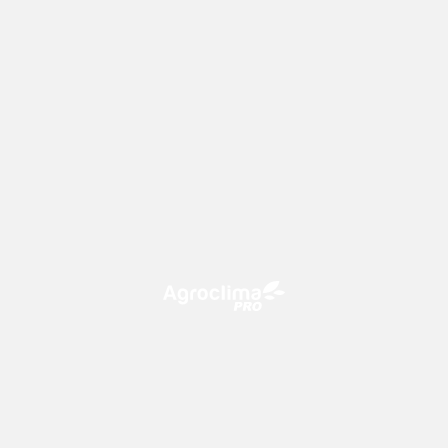
O Agroclima PRO é uma plataforma de agricultura digital,
que utiliza o conhecimento meteorológico a favor do
campo!