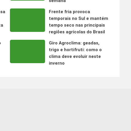
semana
nsa
Frente fria provoca
temporais no Sul e mantém
ta
tempo seco nas principais
regiões agrícolas do Brasil
o
Giro Agroclima: geadas,
trigo e hortifruti: como o
clima deve evoluir neste
inverno