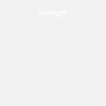
O Agroclima PRO é uma plataforma de agricultura digital,
que utiliza o conhecimento meteorológico a favor do
campo!
CONTATO
consultoria@climatempo.com.br
Siga-nos