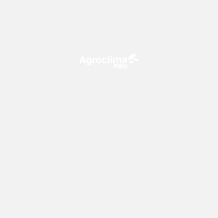
O Agroclima PRO é uma plataforma de agricultura digital,
que utiliza o conhecimento meteorológico a favor do
campo!
CONTATO
consultoria@climatempo.com.br
Siga-nos