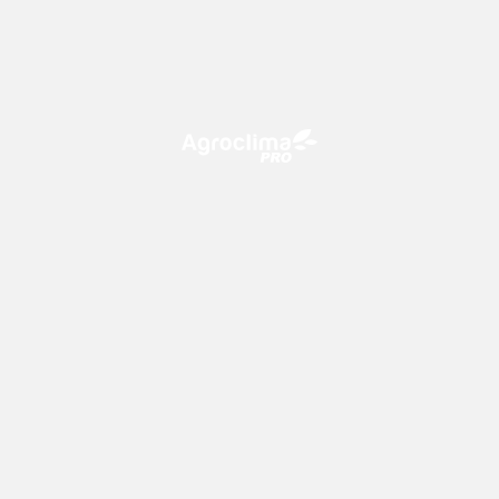
O Agroclima PRO é uma plataforma de agricultura digital,
que utiliza o conhecimento meteorológico a favor do
campo!
CONTATO
consultoria@climatempo.com.br
Siga-nos