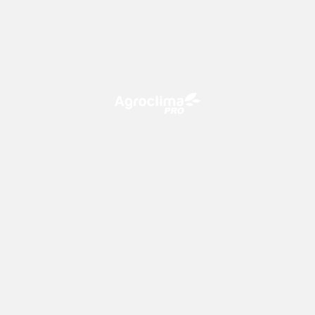
O Agroclima PRO é uma plataforma de agricultura digital,
que utiliza o conhecimento meteorológico a favor do
campo!
CONTATO
consultoria@climatempo.com.br
Siga-nos