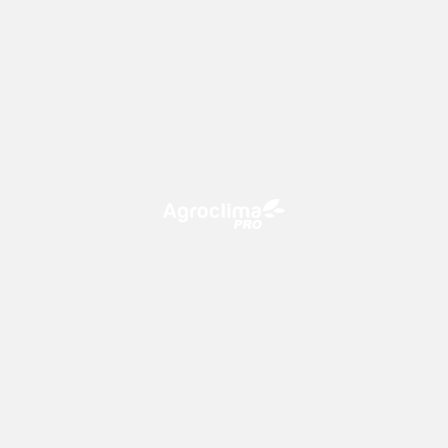
O Agroclima PRO é uma plataforma de agricultura digital,
que utiliza o conhecimento meteorológico a favor do
campo!
CONTATO
consultoria@climatempo.com.br