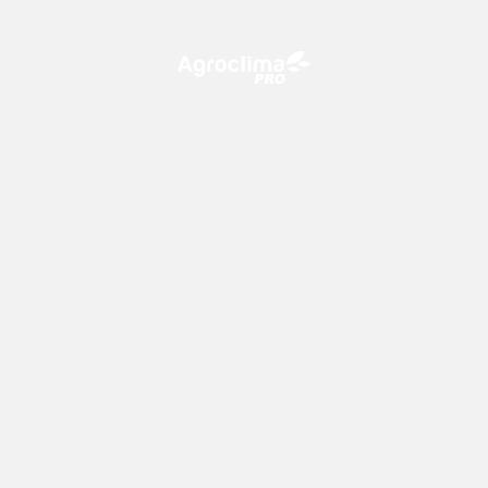
O Agroclima PRO é uma plataforma de agricultura digital,
que utiliza o conhecimento meteorológico a favor do
campo!
CONTATO
consultoria@climatempo.com.br
Siga-nos