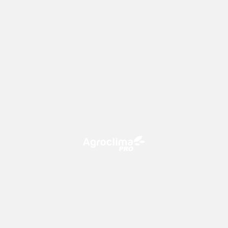
O Agroclima PRO é uma plataforma de agricultura digital,
que utiliza o conhecimento meteorológico a favor do
campo!
CONTATO