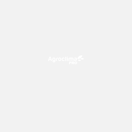
O Agroclima PRO é uma plataforma de agricultura digital,
que utiliza o conhecimento meteorológico a favor do
campo!
CONTATO
consultoria@climatempo.com.br