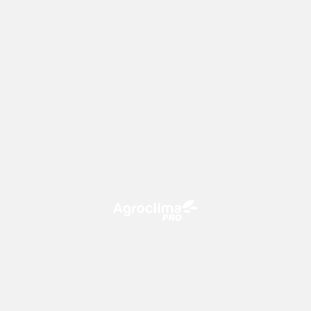
O Agroclima PRO é uma plataforma de agricultura digital,
que utiliza o conhecimento meteorológico a favor do
campo!