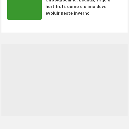
Giro Agroclima: geadas, trigo e
hortifruti: como o clima deve
evoluir neste inverno