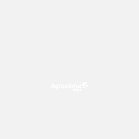
O Agroclima PRO é uma plataforma de agricultura digital,
que utiliza o conhecimento meteorológico a favor do
campo!
CONTATO