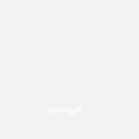
O Agroclima PRO é uma plataforma
de agricultura digital, que utiliza o
conhecimento meteorológico a