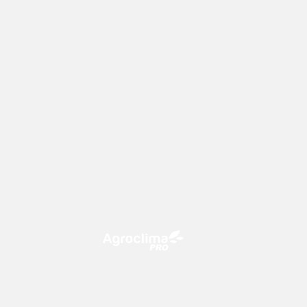
O Agroclima PRO é uma plataforma
de agricultura digital, que utiliza o
conhecimento meteorológico a