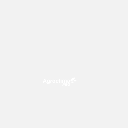
O Agroclima PRO é uma plataforma
de agricultura digital, que utiliza o
conhecimento meteorológico a
favor do campo!