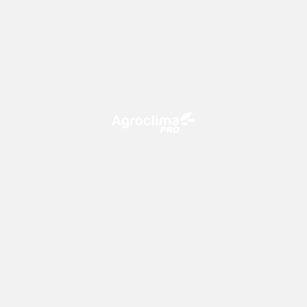
O Agroclima PRO é uma plataforma de agricultura digital,
que utiliza o conhecimento meteorológico a favor do
campo!
CONTATO
consultoria@climatempo.com.br